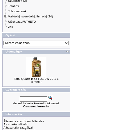
Szűrőszett (3)
Tetőbox
Tolatóradarok
Váltóolaj, szervóolaj, lhm olaj (24)
Üléshuzat/FŰTHETŐ
Zsír
Gyártó
Újdonságok
Total Quartz Ineo FDE 0W-30 1 L
3.699Ft
Gyorskeresés
Ide kell beírni a keresett cikk nevét.
Összetett keresés
Információk
Általános szerződési feltételek
Az adatkezelésről
A használat szabályai