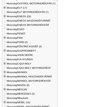
Motorolaj/CASTROL MOTORKERÉKPÁR (7)
Motorolaj/ELF (17)
Motorolaj/ELF MOTORKERÉKPÁR (7)
Motorolaj/ENEOS (28)
Motorolaj/ENEOS HASZONGÉPJÁRMŰ
Motorolaj/ENEOS MOTORKERÉKPÁR
Motorolaj/ESSO
Motorolaj/FENDT
Motorolaj/FINA
Motorolaj/FORD (2)
Motorolaj/FŰNYÍRÓ,KISGÉP (4)
Motorolaj/GAZPROMNEFT
Motorolaj/JOHN DEERE
Motorolaj/KIA-HYUNDAI
Motorolaj/LIQUI MOLY
Motorolaj/LIQUI MOLY MOTORKERÉKP
Motorolaj/MANNOL
Motorolaj/MANNOL HASZONGÉPJÁRMŰ
Motorolaj/MANNOL MOTORKERÉKPÁR
Motorolaj/MAZDA (6)
Motorolaj/MEGUIN
Motorolaj/MERCEDES (3)
Motorolaj/Mitsubishi
Motorolaj/MOBIL (19)
Motorolaj/MOBIL HASZONGÉPJÁRMŰ