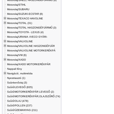
Motorolaj/SHELL HASZONGÉPJÁRMŰ (9)
Motorolaj/STIHL
Motorolaj/SUBARU
Motorolaj/SUZUKI-ECSTAR (8)
Motorolaj/TEXACO HAVOLINE
Motorolaj/TOTAL (31)
Motorolaj/TOTAL HASZONGÉPJÁRMŰ (3)
Motorolaj/TOYOTA - LEXUS (4)
Motorolaj/URANIA -IVECO GYÁRI-
Motorolaj/VALVOLINE
Motorolaj/VALVOLINE HASZONGÉPJÁR
Motorolaj/VALVOLINE MOTORKERÉKPÁ
Motorolaj/VW (6)
Motorolaj/XADO
Motorolaj/XADO MOTORKERÉKPÁR
Nappali fény
Navigáció, multimédia
Nyestriasztó (1)
Szánkenőolaj (3)
Szűrő/LEVEGŐ (835)
Szűrő/MOTORKERÉKPÁR LEVEGŐ (2)
Szűrő/MOTORKERÉKPÁR,OLAJSZŰRŐ (74)
Szűrő/OLAJ (478)
Szűrő/POLLEN (237)
Szűrő/ÜZEMANYAG (211)