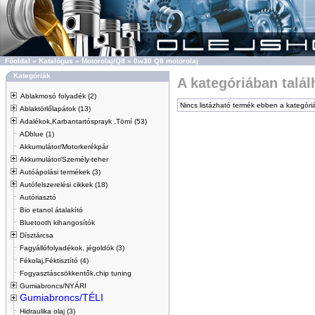
Főoldal
»
Katalógus
»
Motorolaj/Q8
»
0w30 Q8 motorolaj
Kategóriák
A kategóriában talá
Ablakmosó folyadék (2)
Nincs listázható termék ebben a kategóri
Ablaktörlőlapátok (13)
Adalékok,Karbantartósprayk ,Tömí (53)
ADblue (1)
Akkumulátor/Motorkerékpár
Akkumulátor/Személy-teher
Autóápolási termékek (3)
Autófelszerelési cikkek (18)
Autóriasztó
Bio etanol átalakító
Bluetooth kihangosítók
Dísztárcsa
Fagyállófolyadékok, jégoldók (3)
Fékolaj,Féktisztító (4)
Fogyasztáscsökkentők,chip tuning
Gumiabroncs/NYÁRI
Gumiabroncs/TÉLI
Hidraulika olaj (3)