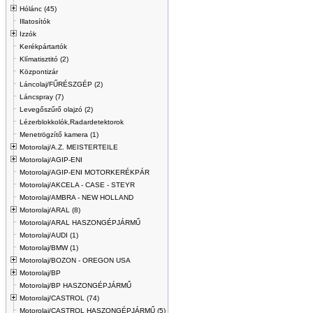
Hólánc (45)
Illatosítók
Izzók
Kerékpártartók
Klímatisztitó (2)
Központizár
Láncolaj/FŰRÉSZGÉP (2)
Láncspray (7)
Levegőszűrő olajzó (2)
Lézerblokkolók,Radardetektorok
Menetrögzítő kamera (1)
Motorolaj/A.Z. MEISTERTEILE
Motorolaj/AGIP-ENI
Motorolaj/AGIP-ENI MOTORKERÉKPÁR
Motorolaj/AKCELA - CASE - STEYR
Motorolaj/AMBRA - NEW HOLLAND
Motorolaj/ARAL (8)
Motorolaj/ARAL HASZONGÉPJÁRMŰ
Motorolaj/AUDI (1)
Motorolaj/BMW (1)
Motorolaj/BOZON - OREGON USA
Motorolaj/BP
Motorolaj/BP HASZONGÉPJÁRMŰ
Motorolaj/CASTROL (74)
Motorolaj/CASTROL HASZONGÉPJÁRMŰ (5)