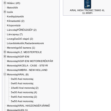
Hólánc (45)
Illatosítók
ARAL HIGH TRONIC 5W40 4L
Izzók
11.999Ft
Kerékpártartók
Klímatisztitó (2)
Központizár
Láncolaj/FŰRÉSZGÉP (2)
Láncspray (7)
Levegőszűrő olajzó (2)
Lézerblokkolók,Radardetektorok
Menetrögzítő kamera (1)
Motorolaj/A.Z. MEISTERTEILE
Motorolaj/AGIP-ENI
Motorolaj/AGIP-ENI MOTORKERÉKPÁR
Motorolaj/AKCELA - CASE - STEYR
Motorolaj/AMBRA - NEW HOLLAND
Motorolaj/ARAL (8)
0w30 Aral motorolaj
0w40 Aral motorolaj
10w40 Aral motorolaj (2)
5w30 Aral motorolaj (4)
5w40 Aral motorolaj (2)
5w50 Aral motorolaj
Motorolaj/ARAL HASZONGÉPJÁRMŰ
Motorolaj/AUDI (1)