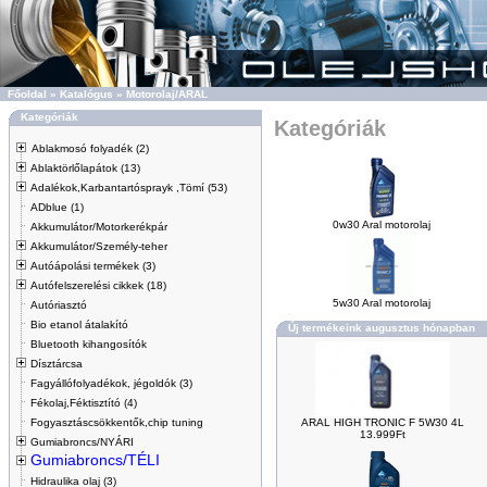
Főoldal
»
Katalógus
»
Motorolaj/ARAL
Kategóriák
Kategóriák
Ablakmosó folyadék (2)
Ablaktörlőlapátok (13)
Adalékok,Karbantartósprayk ,Tömí (53)
ADblue (1)
0w30 Aral motorolaj
Akkumulátor/Motorkerékpár
Akkumulátor/Személy-teher
Autóápolási termékek (3)
Autófelszerelési cikkek (18)
5w30 Aral motorolaj
Autóriasztó
Bio etanol átalakító
Új termékeink augusztus hónapban
Bluetooth kihangosítók
Dísztárcsa
Fagyállófolyadékok, jégoldók (3)
Fékolaj,Féktisztító (4)
Fogyasztáscsökkentők,chip tuning
ARAL HIGH TRONIC F 5W30 4L
13.999Ft
Gumiabroncs/NYÁRI
Gumiabroncs/TÉLI
Hidraulika olaj (3)