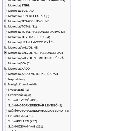
Motorolaj/SHELL HASZONGÉPJÁRMŰ (9)
Motorolaj/STIHL
Motorolaj/SUBARU
Motorolaj/SUZUKI-ECSTAR (8)
Motorolaj/TEXACO HAVOLINE
Motorolaj/TOTAL (31)
Motorolaj/TOTAL HASZONGÉPJÁRMŰ (3)
Motorolaj/TOYOTA - LEXUS (4)
Motorolaj/URANIA -IVECO GYÁRI-
Motorolaj/VALVOLINE
Motorolaj/VALVOLINE HASZONGÉPJÁR
Motorolaj/VALVOLINE MOTORKERÉKPÁ
Motorolaj/VW (6)
Motorolaj/XADO
Motorolaj/XADO MOTORKERÉKPÁR
Nappali fény
Navigáció, multimédia
Nyestriasztó (1)
Szánkenőolaj (3)
Szűrő/LEVEGŐ (835)
Szűrő/MOTORKERÉKPÁR LEVEGŐ (2)
Szűrő/MOTORKERÉKPÁR,OLAJSZŰRŐ (74)
Szűrő/OLAJ (478)
Szűrő/POLLEN (237)
Szűrő/ÜZEMANYAG (211)