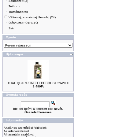
Szűrőszett (3)
Tetőbox
Tolatóradarok
Váltóolaj, szervóolaj, lhm olaj (24)
Üléshuzat/FŰTHETŐ
Zsír
Gyártó
Újdonságok
TOTAL QUARTZ INEO ECOBOOST 5W20 1L
3.499Ft
Gyorskeresés
Ide kell beírni a keresett cikk nevét.
Összetett keresés
Információk
Általános szerződési feltételek
Az adatkezelésről
A használat szabályai