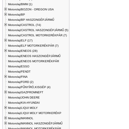
Motorolaj/BMW (1)
Motorolaj/BOZON - OREGON USA
Motorolaj/BP
Motorolaj/BP HASZONGÉPJÁRMŰ
Motorolaj/CASTROL (74)
Motorolaj/CASTROL HASZONGÉPJÁRMŰ (5)
Motorolaj/CASTROL MOTORKERÉKPÁR (7)
Motorolaj/ELF (17)
Motorolaj/ELF MOTORKERÉKPÁR (7)
Motorolaj/ENEOS (28)
Motorolaj/ENEOS HASZONGÉPJÁRMŰ
Motorolaj/ENEOS MOTORKERÉKPÁR
Motorolaj/ESSO
Motorolaj/FENDT
Motorolaj/FINA
Motorolaj/FORD (2)
Motorolaj/FŰNYÍRÓ,KISGÉP (4)
Motorolaj/GAZPROMNEFT
Motorolaj/JOHN DEERE
Motorolaj/KIA-HYUNDAI
Motorolaj/LIQUI MOLY
Motorolaj/LIQUI MOLY MOTORKERÉKP
Motorolaj/MANNOL
Motorolaj/MANNOL HASZONGÉPJÁRMŰ
Motorolaj/MANNOL MOTORKERÉKPÁR