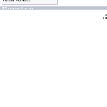
Kapcsolat - Vevőszolgálat
2026 augusztus 07, péntek
©
Fejl