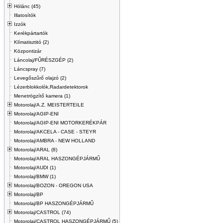
Hólánc (45)
Illatosítók
Izzók
Kerékpártartók
Klímatisztitó (2)
Központizár
Láncolaj/FŰRÉSZGÉP (2)
Láncspray (7)
Levegőszűrő olajzó (2)
Lézerblokkolók,Radardetektorok
Menetrögzítő kamera (1)
Motorolaj/A.Z. MEISTERTEILE
Motorolaj/AGIP-ENI
Motorolaj/AGIP-ENI MOTORKERÉKPÁR
Motorolaj/AKCELA - CASE - STEYR
Motorolaj/AMBRA - NEW HOLLAND
Motorolaj/ARAL (8)
Motorolaj/ARAL HASZONGÉPJÁRMŰ
Motorolaj/AUDI (1)
Motorolaj/BMW (1)
Motorolaj/BOZON - OREGON USA
Motorolaj/BP
Motorolaj/BP HASZONGÉPJÁRMŰ
Motorolaj/CASTROL (74)
Motorolaj/CASTROL HASZONGÉPJÁRMŰ (5)