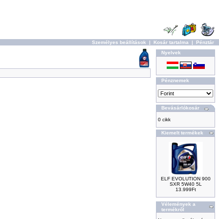
Személyes beállítások
|
Kosár tartalma
|
Pénztár
Nyelvek
Pénznemek
Bevásárlókosár
0 cikk
Kiemelt termékek
ELF EVOLUTION 900
SXR 5W40 5L
13.999Ft
Vélemények a
termékről