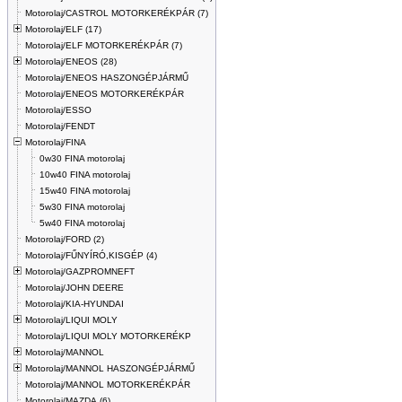
Motorolaj/CASTROL MOTORKERÉKPÁR (7)
Motorolaj/ELF (17)
Motorolaj/ELF MOTORKERÉKPÁR (7)
Motorolaj/ENEOS (28)
Motorolaj/ENEOS HASZONGÉPJÁRMŰ
Motorolaj/ENEOS MOTORKERÉKPÁR
Motorolaj/ESSO
Motorolaj/FENDT
Motorolaj/FINA
0w30 FINA motorolaj
10w40 FINA motorolaj
15w40 FINA motorolaj
5w30 FINA motorolaj
5w40 FINA motorolaj
Motorolaj/FORD (2)
Motorolaj/FŰNYÍRÓ,KISGÉP (4)
Motorolaj/GAZPROMNEFT
Motorolaj/JOHN DEERE
Motorolaj/KIA-HYUNDAI
Motorolaj/LIQUI MOLY
Motorolaj/LIQUI MOLY MOTORKERÉKP
Motorolaj/MANNOL
Motorolaj/MANNOL HASZONGÉPJÁRMŰ
Motorolaj/MANNOL MOTORKERÉKPÁR
Motorolaj/MAZDA (6)