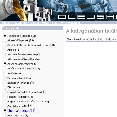
Főoldal
»
Katalógus
»
Motorolaj/FINA
»
10w40 FINA motorolaj
Kategóriák
A kategóriában talá
Ablakmosó folyadék (2)
Nincs listázható termék ebben a kategóri
Ablaktörlőlapátok (13)
Adalékok,Karbantartósprayk ,Tömí (53)
ADblue (1)
Akkumulátor/Motorkerékpár
Akkumulátor/Személy-teher
Autóápolási termékek (3)
Autófelszerelési cikkek (18)
Autóriasztó
Bio etanol átalakító
Bluetooth kihangosítók
Dísztárcsa
Fagyállófolyadékok, jégoldók (3)
Fékolaj,Féktisztító (4)
Fogyasztáscsökkentők,chip tuning
Gumiabroncs/NYÁRI
Gumiabroncs/TÉLI
Hidraulika olaj (3)