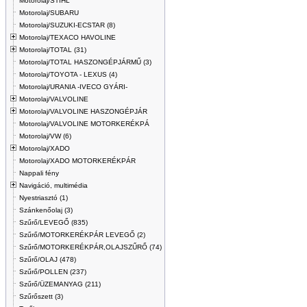
Motorolaj/STIHL
Motorolaj/SUBARU
Motorolaj/SUZUKI-ECSTAR (8)
Motorolaj/TEXACO HAVOLINE
Motorolaj/TOTAL (31)
Motorolaj/TOTAL HASZONGÉPJÁRMŰ (3)
Motorolaj/TOYOTA - LEXUS (4)
Motorolaj/URANIA -IVECO GYÁRI-
Motorolaj/VALVOLINE
Motorolaj/VALVOLINE HASZONGÉPJÁR
Motorolaj/VALVOLINE MOTORKERÉKPÁ
Motorolaj/VW (6)
Motorolaj/XADO
Motorolaj/XADO MOTORKERÉKPÁR
Nappali fény
Navigáció, multimédia
Nyestriasztó (1)
Szánkenőolaj (3)
Szűrő/LEVEGŐ (835)
Szűrő/MOTORKERÉKPÁR LEVEGŐ (2)
Szűrő/MOTORKERÉKPÁR,OLAJSZŰRŐ (74)
Szűrő/OLAJ (478)
Szűrő/POLLEN (237)
Szűrő/ÜZEMANYAG (211)
Szűrőszett (3)