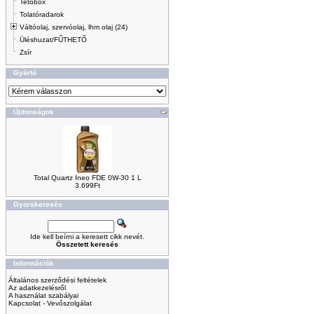
Tetőbox
Tolatóradarok
Váltóolaj, szervóolaj, lhm olaj (24)
Üléshuzat/FŰTHETŐ
Zsír
Gyártó
Újdonságok
Total Quartz Ineo FDE 0W-30 1 L
3.699Ft
Gyorskeresés
Ide kell beírni a keresett cikk nevét.
Összetett keresés
Információk
Általános szerződési feltételek
Az adatkezelésről
A használat szabályai
Kapcsolat - Vevőszolgálat