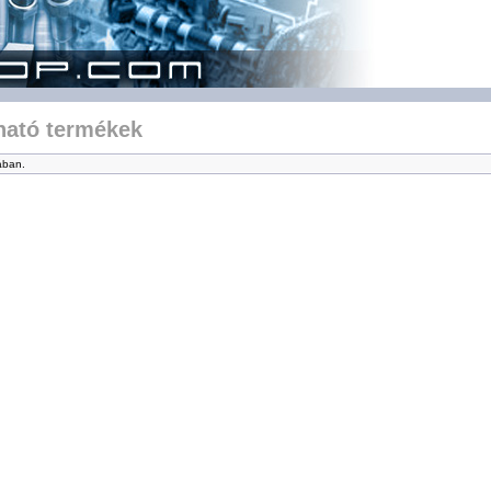
lható termékek
ában.