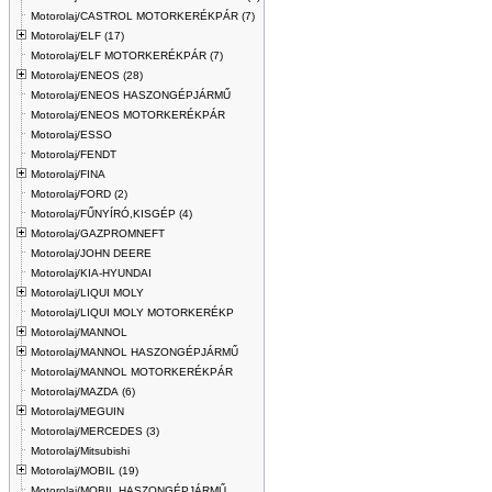
Motorolaj/CASTROL MOTORKERÉKPÁR (7)
Motorolaj/ELF (17)
Motorolaj/ELF MOTORKERÉKPÁR (7)
Motorolaj/ENEOS (28)
Motorolaj/ENEOS HASZONGÉPJÁRMŰ
Motorolaj/ENEOS MOTORKERÉKPÁR
Motorolaj/ESSO
Motorolaj/FENDT
Motorolaj/FINA
Motorolaj/FORD (2)
Motorolaj/FŰNYÍRÓ,KISGÉP (4)
Motorolaj/GAZPROMNEFT
Motorolaj/JOHN DEERE
Motorolaj/KIA-HYUNDAI
Motorolaj/LIQUI MOLY
Motorolaj/LIQUI MOLY MOTORKERÉKP
Motorolaj/MANNOL
Motorolaj/MANNOL HASZONGÉPJÁRMŰ
Motorolaj/MANNOL MOTORKERÉKPÁR
Motorolaj/MAZDA (6)
Motorolaj/MEGUIN
Motorolaj/MERCEDES (3)
Motorolaj/Mitsubishi
Motorolaj/MOBIL (19)
Motorolaj/MOBIL HASZONGÉPJÁRMŰ