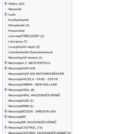
Hólánc (45)
Illatosítók
Izzók
Kerékpártartók
Klímatisztitó (2)
Központizár
Láncolaj/FŰRÉSZGÉP (2)
Láncspray (7)
Levegőszűrő olajzó (2)
Lézerblokkolók,Radardetektorok
Menetrögzítő kamera (1)
Motorolaj/A.Z. MEISTERTEILE
Motorolaj/AGIP-ENI
Motorolaj/AGIP-ENI MOTORKERÉKPÁR
Motorolaj/AKCELA - CASE - STEYR
Motorolaj/AMBRA - NEW HOLLAND
Motorolaj/ARAL (8)
Motorolaj/ARAL HASZONGÉPJÁRMŰ
Motorolaj/AUDI (1)
Motorolaj/BMW (1)
Motorolaj/BOZON - OREGON USA
Motorolaj/BP
Motorolaj/BP HASZONGÉPJÁRMŰ
Motorolaj/CASTROL (74)
Motorolaj/CASTROL HASZONGÉPJÁRMŰ (5)