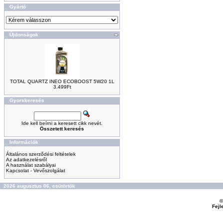
Gyártó
Újdonságok
TOTAL QUARTZ INEO ECOBOOST 5W20 1L
3.499Ft
Gyorskeresés
Ide kell beírni a keresett cikk nevét.
Összetett keresés
Információk
Általános szerződési feltételek
Az adatkezelésről
A használat szabályai
Kapcsolat - Vevőszolgálat
2026 augusztus 06, csütörtök
©
Fejl