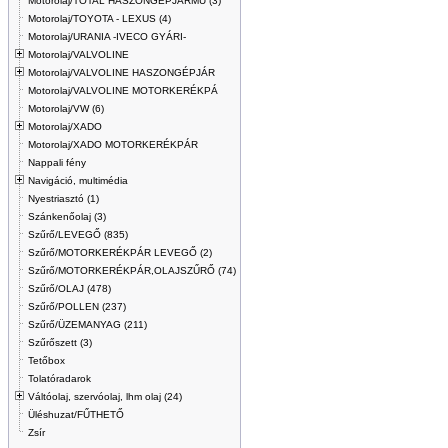
Motorolaj/TOTAL HASZONGÉPJÁRMŰ (3)
Motorolaj/TOYOTA - LEXUS (4)
Motorolaj/URANIA -IVECO GYÁRI-
Motorolaj/VALVOLINE
Motorolaj/VALVOLINE HASZONGÉPJÁR
Motorolaj/VALVOLINE MOTORKERÉKPÁ
Motorolaj/VW (6)
Motorolaj/XADO
Motorolaj/XADO MOTORKERÉKPÁR
Nappali fény
Navigáció, multimédia
Nyestriasztó (1)
Szánkenőolaj (3)
Szűrő/LEVEGŐ (835)
Szűrő/MOTORKERÉKPÁR LEVEGŐ (2)
Szűrő/MOTORKERÉKPÁR,OLAJSZŰRŐ (74)
Szűrő/OLAJ (478)
Szűrő/POLLEN (237)
Szűrő/ÜZEMANYAG (211)
Szűrőszett (3)
Tetőbox
Tolatóradarok
Váltóolaj, szervóolaj, lhm olaj (24)
Üléshuzat/FŰTHETŐ
Zsír