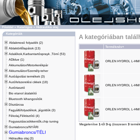
Főoldal
»
Katalógus
»
Hidraulika olaj
Kategóriák
A kategóriában talá
Ablakmosó folyadék (2)
Terméknév+
Ablaktörlőlapátok (13)
Adalékok,Karbantartósprayk ,Tömí (53)
ADblue (1)
ORLEN HYDROL L-HM/
Akkumulátor/Motorkerékpár
Akkumulátor/Személy-teher
Autóápolási termékek (3)
Autófelszerelési cikkek (18)
ORLEN HYDROL L-HM/
Autóriasztó
Bio etanol átalakító
Bluetooth kihangosítók
Dísztárcsa
ORLEN HYDROL L-HM/
Fagyállófolyadékok, jégoldók (3)
Fékolaj,Féktisztító (4)
Fogyasztáscsökkentők,chip tuning
Megjelenítve
1
-től
3
-ig (összesen
3
termék
Gumiabroncs/NYÁRI
Gumiabroncs/TÉLI
Hidraulika olaj (3)